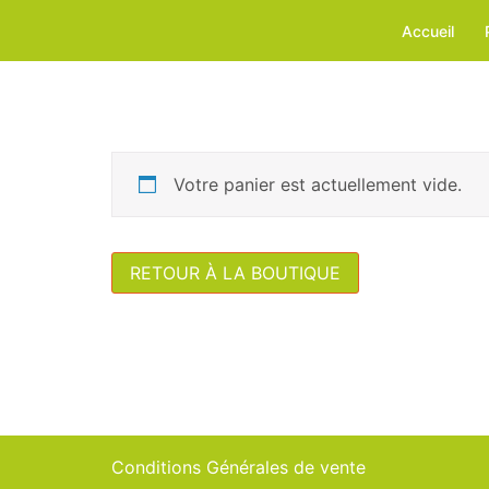
Aller
Accueil
au
contenu
Votre panier est actuellement vide.
RETOUR À LA BOUTIQUE
Conditions Générales de vente