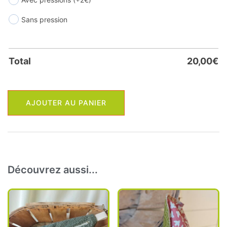
Sans pression
Total
20,00
€
quantité
AJOUTER AU PANIER
de
Papier
toilette
lavable
(avec
Découvrez aussi...
ou
sans
pressions)