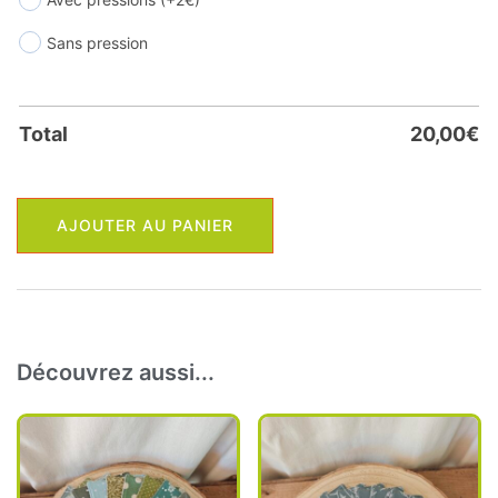
Sans pression
Total
20,00
€
quantité
AJOUTER AU PANIER
de
Papier
toilette
lavable
(avec
Découvrez aussi...
ou
sans
pressions)