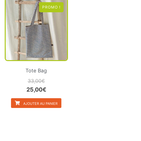
PROMO !
Tote Bag
33,00
€
Le
Le
25,00
€
prix
prix
AJOUTER AU PANIER
initial
actuel
était :
est :
33,00€.
25,00€.