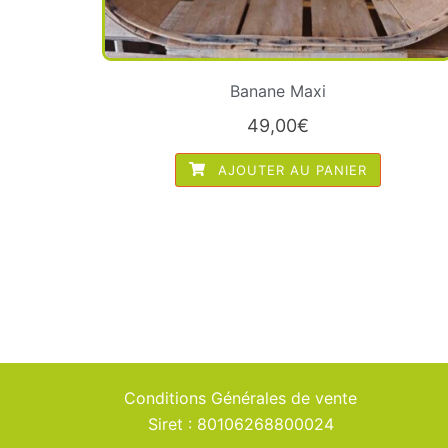
Banane Maxi
49,00
€
AJOUTER AU PANIER
Conditions Générales de vente
Siret : 80106268800024