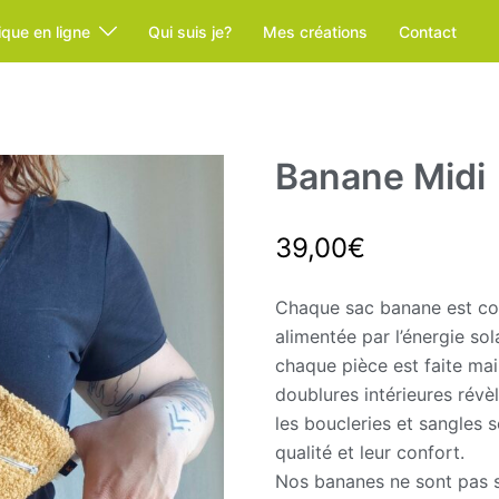
ique en ligne
Qui suis je?
Mes créations
Contact
Banane Midi
39,00
€
Chaque sac banane est co
alimentée par l’énergie so
chaque pièce est faite mai
doublures intérieures révè
les boucleries et sangles 
qualité et leur confort.
Nos bananes ne sont pas s