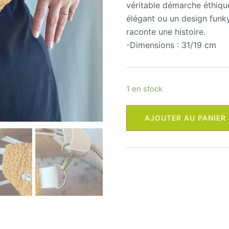
véritable démarche éthiqu
élégant ou un design funk
raconte une histoire.
-Dimensions : 31/19 cm
1 en stock
quantité
AJOUTER AU PANIER
de
Banane
Midi