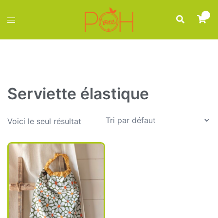
Aller
0
au
Rechercher
Ouvrir/fermer
contenu
le
menu
Serviette élastique
Voici le seul résultat