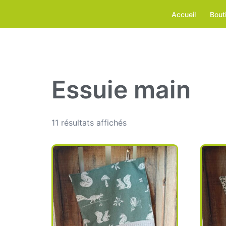
Aller
Accueil
Bout
au
contenu
Essuie main
11 résultats affichés