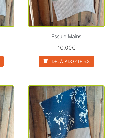
Essuie Mains
10,00
€
DÉJÀ ADOPTÉ <3