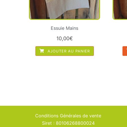
Essuie Mains
10,00
€
AJOUTER AU PANIER
Conditions Générales de vente
Siret : 80106268800024