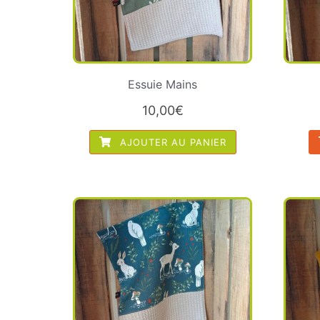
Essuie Mains
10,00
€
AJOUTER AU PANIER